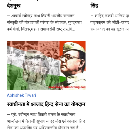
देशमुख
सिंह
– आचार्य रवीन्द्र नाथ तिवारी भारतीय सनातन
– शाहिद नकवी आखिर ज़म
संस्कृति की गौरवशाली परंपरा के संवाहक, युगद्रष्टा,
पाठ्यक्रम की जीती-जागत
कर्मयोगी, चिंतक,महान समाजसेवी राष्ट्रऋषि
समाजवाद का वह सूरज अस
चंडिकादास अमृतराव देशमुख उपाख्य नानाजी का जन्म
ने ही उगाया था। पिछड़ों, 
11 अक्टूबर 1916 मे
मेहनतकशों और अकलियत 
Abhishek Tiwari
स्वाधीनता में आजाद हिन्द सेना का योगदान
– प्रो. रवीन्द्र नाथ तिवारी भारत के स्वाधीनता
आन्दोलन में नेताजी सुभाष चन्द्र बोस एवं आजाद हिन्द
सेना का अप्रतिम एवं अविस्मरणीय योगदान रहा है।