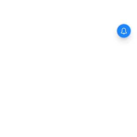
Sidhi News: सीधी कलेक्टर विकास
मिश्रा ने छात्रावास का किया निरीक्षण,
विद्यार्थियों संग किया रात्रि भोजन