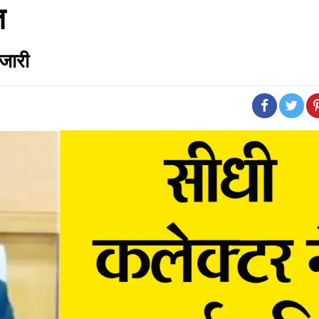
त
जारी