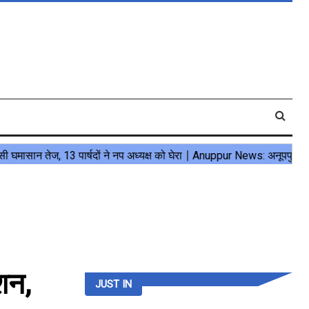
शन,
JUST IN