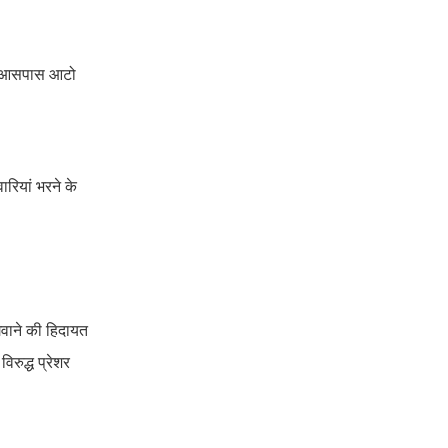
के आसपास आटो
रियां भरने के
लगवाने की हिदायत
िरुद्ध प्रेशर