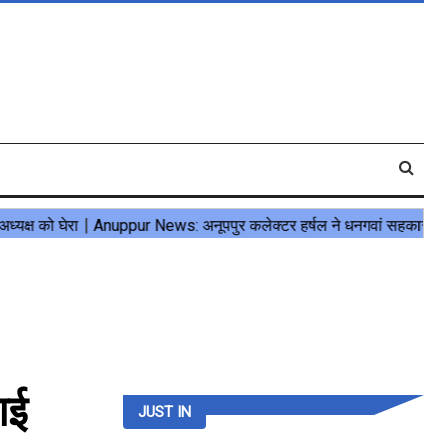
गई
JUST IN