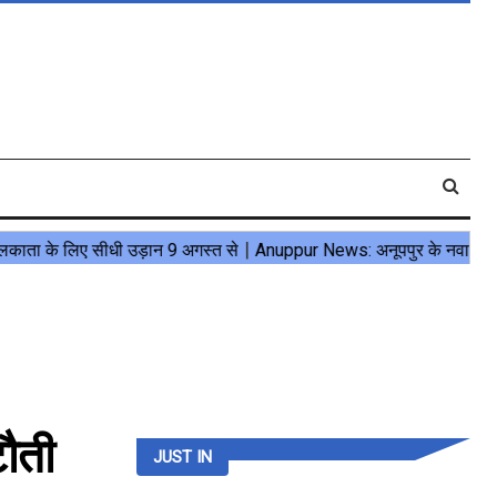
ौती
JUST IN