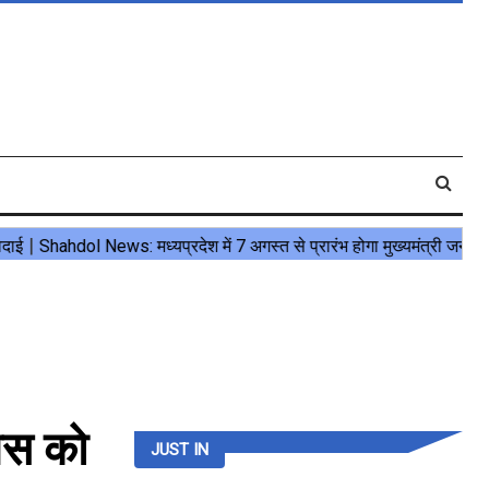
िस को
JUST IN