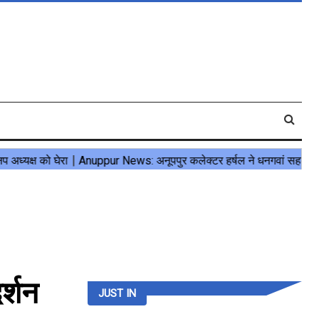
र्शन
JUST IN