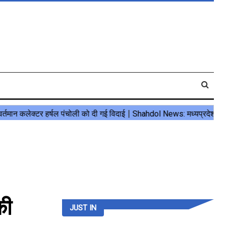
की
JUST IN