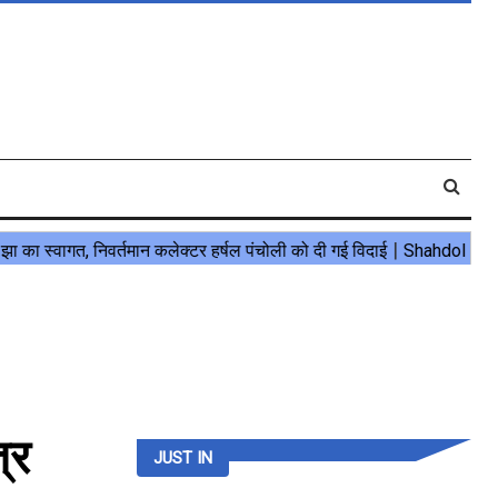
्र
JUST IN