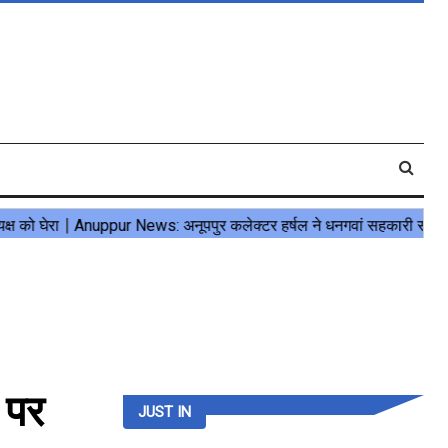
 पर
JUST IN