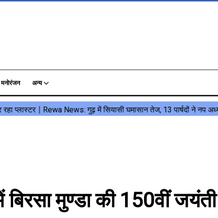
मनोरंजन
अन्य
िरसा मुण्डा की 150वीं जयंती