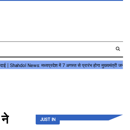
ने
JUST IN