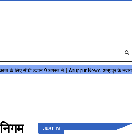
 निगम
JUST IN