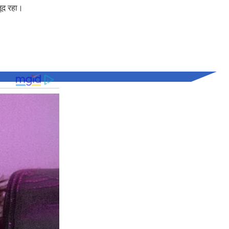
ौजूद रहा।