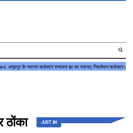
 ठोंका
JUST IN