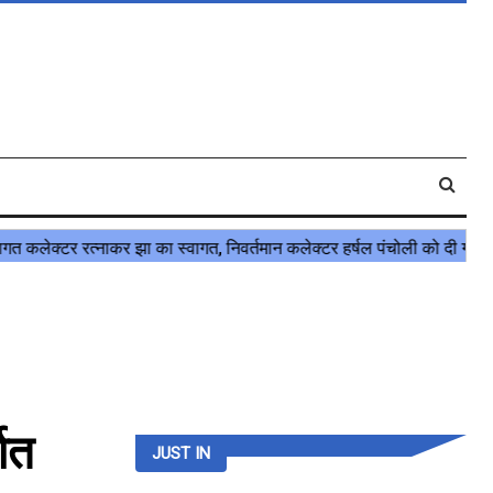
गत
JUST IN