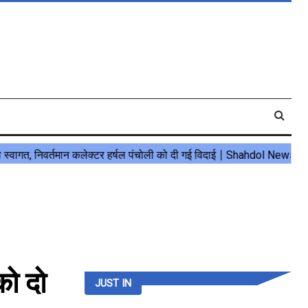
को दो
JUST IN