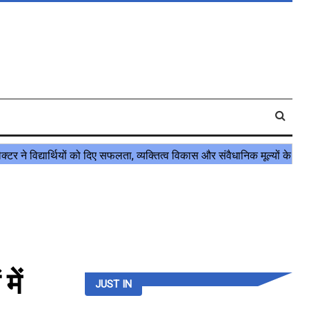
में
JUST IN