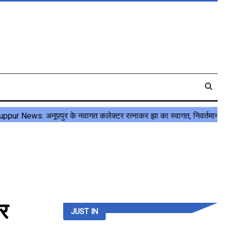
र
JUST IN