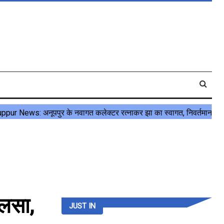
ुलसा,
JUST IN