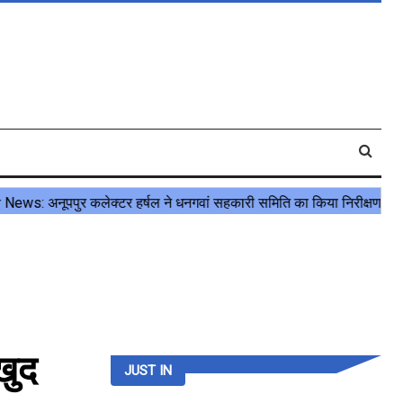
खुद
JUST IN