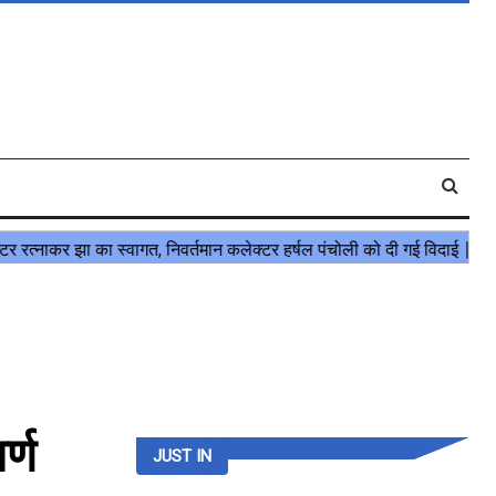
र्ण
JUST IN