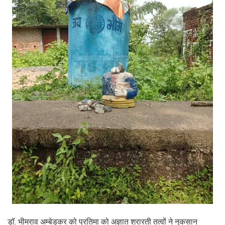
डॉ. भीमराव अम्बेडकर को प्रतिमा को अज्ञात शरारती तत्वों ने नुकसान