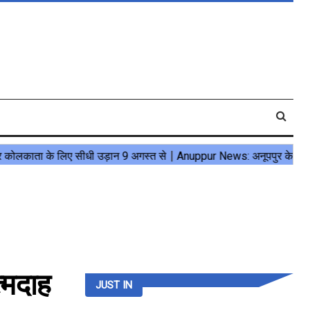
्मदाह
JUST IN