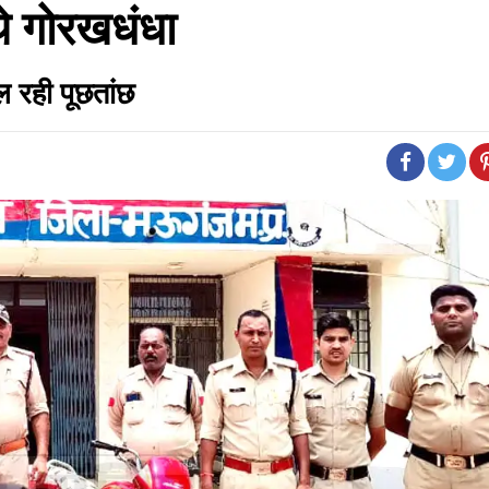
े गोरखधंधा
ल रही पूछतांछ