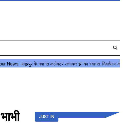
 भाभी
JUST IN