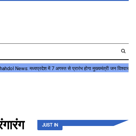
गारंग
JUST IN