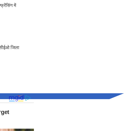
ेंसिंग में
ह, सीईओ जिला