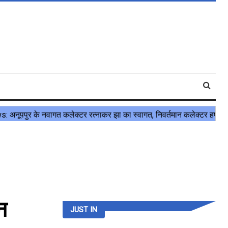
न
JUST IN